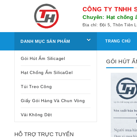
CÔNG TY TNHH 
Chuyên: Hạt chống ẩ
Địa chỉ: Đội 5, Thôn Tiê
DANH MỤC SẢN PHẨM
TRANG CHỦ
Gói Hút Ẩm Silicagel
GÓI HÚT Ẩ
Hạt Chống Ẩm SilicaGel
Túi Treo Công
Giấy Gói Hàng Và Chun Vòng
Vải Không Dệt
HỖ TRỢ TRỰC TUYẾN