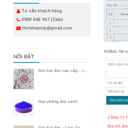
Tư vấn khách hàng
0988 848 467 (Zalo)
thvietnamtp@gmail.com
THÔNG TIN 
NỔI BẬT
Gói hút ẩm 3
Gói hút ẩm cao cấp - Loại 5g Tiếng Nhật
Hạt chống ẩm xanh
CÔNG TY T
Địa chỉ: Đ
Gói hút ẩm - Loại 2g