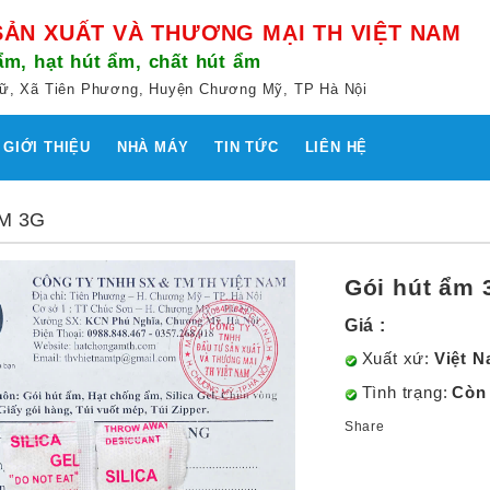
SẢN XUẤT VÀ THƯƠNG MẠI TH VIỆT NAM
m, hạt hút ẩm, chất hút ẩm
n Lữ, Xã Tiên Phương, Huyện Chương Mỹ, TP Hà Nội
GIỚI THIỆU
NHÀ MÁY
TIN TỨC
LIÊN HỆ
M 3G
Gói hút ẩm 
Giá :
Xuất xứ:
Việt 
Tình trạng:
Còn
Share