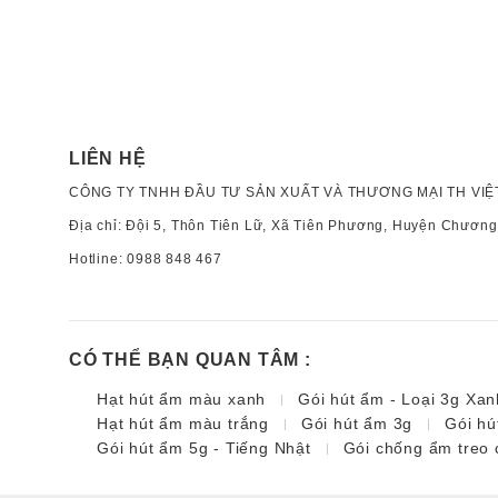
LIÊN HỆ
CÔNG TY TNHH ĐẦU TƯ SẢN XUẤT VÀ THƯƠNG MẠI TH VIỆ
Địa chỉ: Đội 5, Thôn Tiên Lữ, Xã Tiên Phương, Huyện Chương
Hotline:
0988 848 467
CÓ THỂ BẠN QUAN TÂM :
Hạt hút ẩm màu xanh
Gói hút ẩm - Loại 3g Xan
Hạt hút ẩm màu trắng
Gói hút ẩm 3g
Gói hú
Gói hút ẩm 5g - Tiếng Nhật
Gói chống ẩm treo 