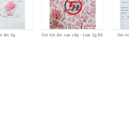
út ẩm 5g
Gói hút ẩm cao cấp - Loại 2g Đỏ
Gói h