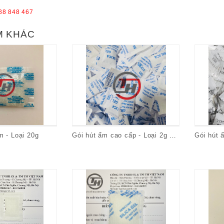
88 848 467
M KHÁC
m - Loại 20g
Gói hút ẩm cao cấp - Loại 2g Xanh