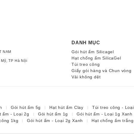
DANH MỤC
Gói hút ẩm Silicagel
T NAM
Hạt chống ẩm SilicaGel
 Mỹ, TP Hà Nội
Túi treo công
Giấy gói hàng và Chun vòng
Vải không dệt
h
Gói hút ẩm 5g
Hạt hút ẩm Clay
Túi treo công - Loạ
t ẩm - Loại 2g
Gói hút ẩm 1g
Gói hút ẩm - Loại 1g Xanh
công 1kg
Gói hút ẩm - Loại 2g Xanh
Hạt chống ẩm trắng