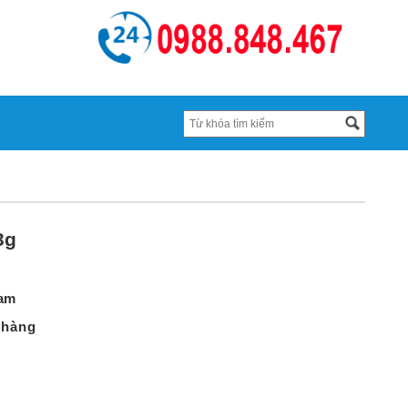
3g
Nam
 hàng