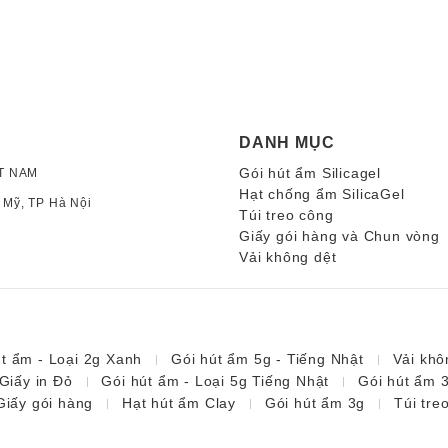
DANH MỤC
Gói hút ẩm Silicagel
T NAM
Hạt chống ẩm SilicaGel
 Mỹ, TP Hà Nội
Túi treo công
Giấy gói hàng và Chun vòng
Vải không dệt
út ẩm - Loại 2g Xanh
Gói hút ẩm 5g - Tiếng Nhật
Vải khô
Giấy in Đỏ
Gói hút ẩm - Loại 5g Tiếng Nhật
Gói hút ẩm 
Giấy gói hàng
Hạt hút ẩm Clay
Gói hút ẩm 3g
Túi tre