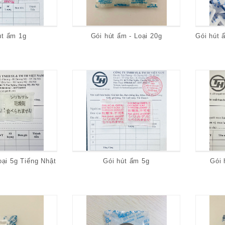
út ẩm 1g
Gói hút ẩm - Loại 20g
oại 5g Tiếng Nhật
Gói hút ẩm 5g
Gói 