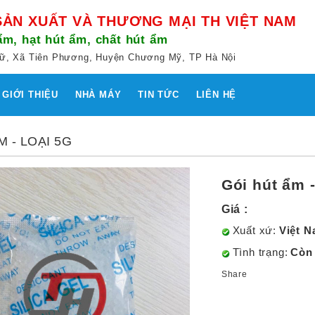
SẢN XUẤT VÀ THƯƠNG MẠI TH VIỆT NAM
m, hạt hút ẩm, chất hút ẩm
n Lữ, Xã Tiên Phương, Huyện Chương Mỹ, TP Hà Nội
GIỚI THIỆU
NHÀ MÁY
TIN TỨC
LIÊN HỆ
M - LOẠI 5G
Gói hút ẩm -
Giá :
Xuất xứ:
Việt 
Tình trạng:
Còn
Share