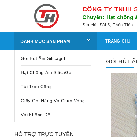
CÔNG TY TNHH 
Chuyên: Hạt chống ẩ
Địa chỉ: Đội 5, Thôn Tiê
DANH MỤC SẢN PHẨM
TRANG CHỦ
Gói Hút Ẩm Silicagel
GÓI HÚT Ẩ
Hạt Chống Ẩm SilicaGel
Túi Treo Công
Giấy Gói Hàng Và Chun Vòng
Vải Không Dệt
HỖ TRỢ TRỰC TUYẾN