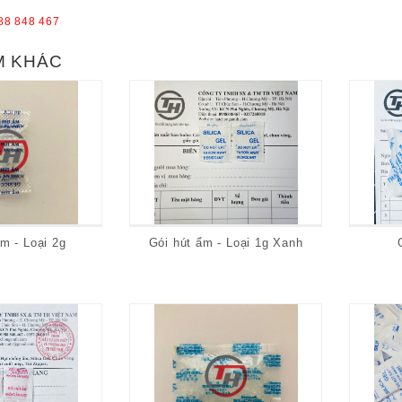
88 848 467
M KHÁC
m - Loại 2g
Gói hút ẩm - Loại 1g Xanh