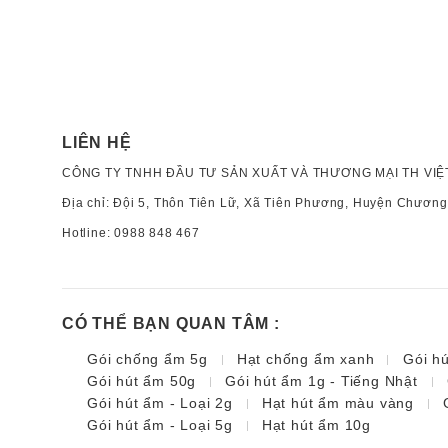
LIÊN HỆ
CÔNG TY TNHH ĐẦU TƯ SẢN XUẤT VÀ THƯƠNG MẠI TH VIỆ
Địa chỉ: Đội 5, Thôn Tiên Lữ, Xã Tiên Phương, Huyện Chương
Hotline:
0988 848 467
CÓ THỂ BẠN QUAN TÂM :
Gói chống ẩm 5g
Hạt chống ẩm xanh
Gói h
Gói hút ẩm 50g
Gói hút ẩm 1g - Tiếng Nhật
Gói hút ẩm - Loại 2g
Hạt hút ẩm màu vàng
Gói hút ẩm - Loại 5g
Hạt hút ẩm 10g