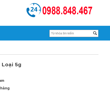
 Loại 5g
Nam
 hàng