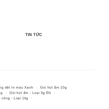
TIN TỨC
ng dệt In màu Xanh
Gói hút ẩm 10g
3g
Gói hút ẩm - Loại 5g Đỏ
o công - Loại 1kg