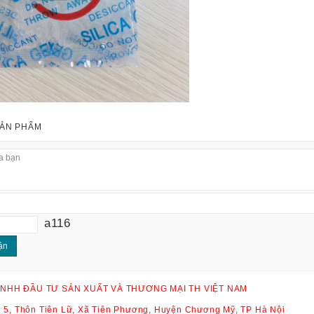
SẢN PHẨM
Loại 5g
a116
NHH ĐẦU TƯ SẢN XUẤT VÀ THƯƠNG MẠI TH VIỆT NAM
ội 5, Thôn Tiên Lữ, Xã Tiên Phương, Huyện Chương Mỹ, TP Hà Nội